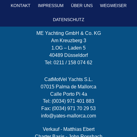
KONTAKT
IMPRESSUM
ÜBER UNS
WEGWEISER
DATENSCHUTZ
ME Yachting GmbH & Co. KG
Am Kreuzberg 3
1.OG – Laden 5
40489 Düsseldorf
Tel: 0211 / 158 074 62
CatMotVel Yachts S.L.
07015 Palma de Mallorca
Calle Porto Pi 4a
Tel: (0034) 971 401 883
Fax: (0034) 971 70 29 53
info@yates-mallorca.com
Verkauf - Matthias Ebert
Charter Basis - John Rossbach