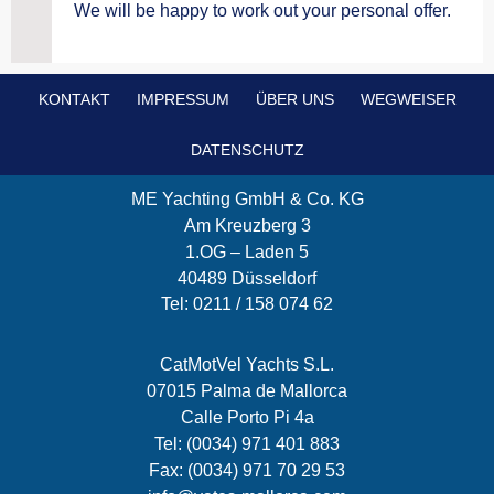
We will be happy to work out your personal offer.
KONTAKT
IMPRESSUM
ÜBER UNS
WEGWEISER
DATENSCHUTZ
ME Yachting GmbH & Co. KG
Am Kreuzberg 3
1.OG – Laden 5
40489 Düsseldorf
Tel: 0211 / 158 074 62
CatMotVel Yachts S.L.
07015 Palma de Mallorca
Calle Porto Pi 4a
Tel: (0034) 971 401 883
Fax: (0034) 971 70 29 53