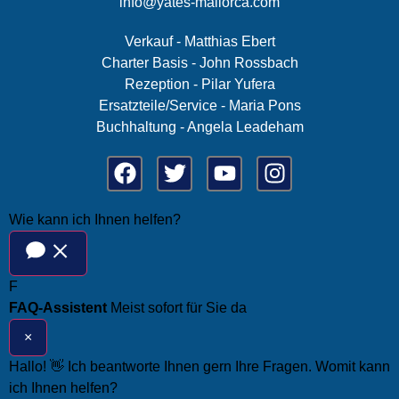
info@yates-mallorca.com
Verkauf - Matthias Ebert
Charter Basis - John Rossbach
Rezeption - Pilar Yufera
Ersatzteile/Service - Maria Pons
Buchhaltung - Angela Leadeham
Wie kann ich Ihnen helfen?
F
FAQ-Assistent
Meist sofort für Sie da
×
Hallo! 👋 Ich beantworte Ihnen gern Ihre Fragen. Womit kann
ich Ihnen helfen?