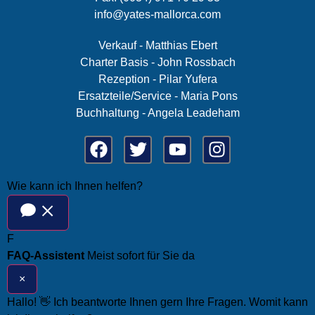
info@yates-mallorca.com
Verkauf - Matthias Ebert
Charter Basis - John Rossbach
Rezeption - Pilar Yufera
Ersatzteile/Service - Maria Pons
Buchhaltung - Angela Leadeham
Wie kann ich Ihnen helfen?
F
FAQ-Assistent
Meist sofort für Sie da
×
Hallo! 👋 Ich beantworte Ihnen gern Ihre Fragen. Womit kann