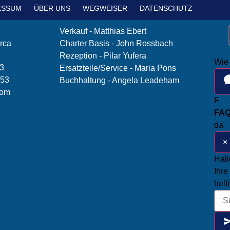
ESSUM
ÜBER UNS
WEGWEISER
DATENSCHUTZ
Verkauf - Matthias Ebert
rca
Charter Basis - John Rossbach
Rezeption - Pilar Yufera
Wie 
83
Ersatzteile/Service - Maria Pons
 53
Buchhaltung - Angela Leadeham
com
F
FAQ
da
×
Hall
Ihre
helf