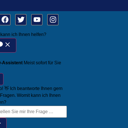
kann ich Ihnen helfen?
-Assistent
Meist sofort für Sie
o! 👋 Ich beantworte Ihnen gern
 Fragen. Womit kann ich Ihnen
en?