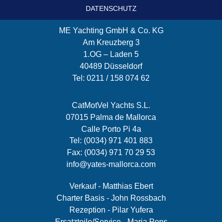
DATENSCHUTZ
ME Yachting GmbH & Co. KG
Am Kreuzberg 3
1.OG – Laden 5
40489 Düsseldorf
Tel: 0211 / 158 074 62
CatMotVel Yachts S.L.
07015 Palma de Mallorca
Calle Porto Pi 4a
Tel: (0034) 971 401 883
Fax: (0034) 971 70 29 53
info@yates-mallorca.com
Verkauf - Matthias Ebert
Charter Basis - John Rossbach
Rezeption - Pilar Yufera
Ersatzteile/Service - Maria Pons