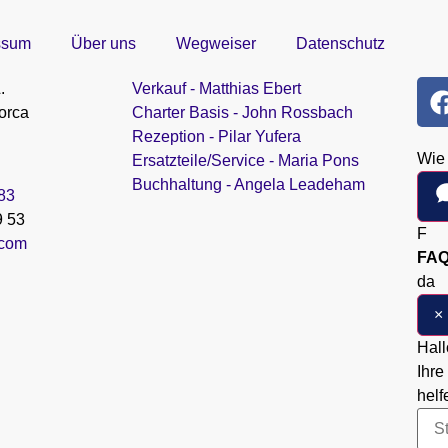
ssum
Über uns
Wegweiser
Datenschutz
.
Verkauf - Matthias Ebert
orca
Charter Basis - John Rossbach
Rezeption - Pilar Yufera
Wie 
Ersatzteile/Service - Maria Pons
Buchhaltung - Angela Leadeham
883
9 53
F
.com
FAQ
da
×
Hall
Ihre
helf