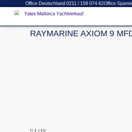
Office Deutschland 0211 / 158 074 62
Office Spani
RAYMARINE AXIOM 9 MF
1
/ 12