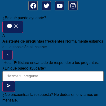
¿En qué puedo ayudarte?
A
Asistente de preguntas frecuentes
Normalmente estamos
a tu disposición al instante
×
¡Hola! 👋 Estaré encantado de responder a tus preguntas.
¿En qué puedo ayudarte?
¿No encuentras la respuesta? No dudes en enviarnos un
mensaje.