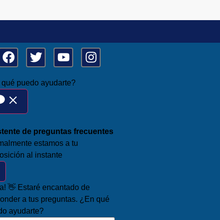
 qué puedo ayudarte?
stente de preguntas frecuentes
malmente estamos a tu
osición al instante
a! 👋 Estaré encantado de
onder a tus preguntas. ¿En qué
do ayudarte?