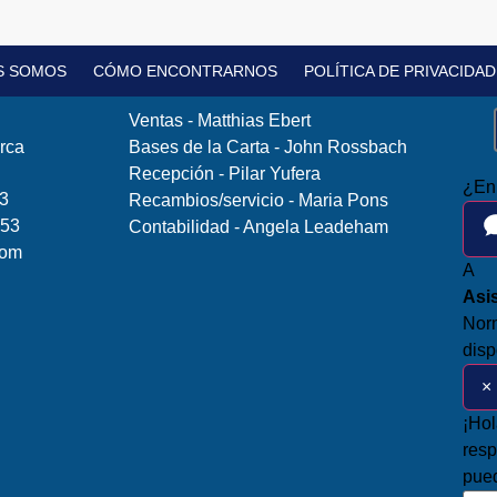
S SOMOS
CÓMO ENCONTRARNOS
POLÍTICA DE PRIVACIDAD
Ventas - Matthias Ebert
rca
Bases de la Carta - John Rossbach
Recepción - Pilar Yufera
¿En
83
Recambios/servicio - Maria Pons
 53
Contabilidad - Angela Leadeham
com
A
Asi
Nor
disp
×
¡Hol
resp
pue